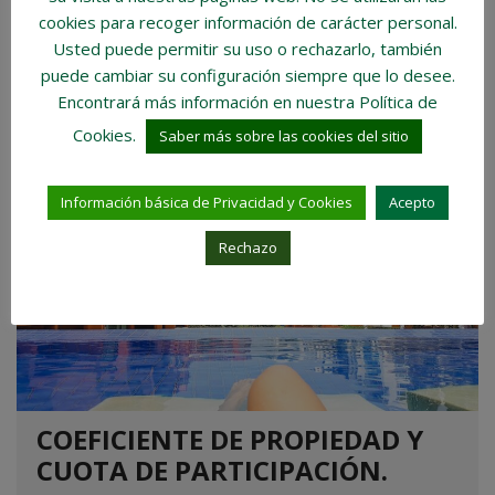
o áticos la facultad del aprovechamiento...
cookies para recoger información de carácter personal
.
Usted puede permitir su uso o rechazarlo, también
LEER MÁS
puede cambiar su configuración siempre que lo desee.
Encontrará más información en nuestra Política de
Cookies.
Saber más sobre las cookies del sitio
21 SEPTIEMBRE, 2023
Información básica de Privacidad y Cookies
Acepto
Rechazo
COEFICIENTE DE PROPIEDAD Y
CUOTA DE PARTICIPACIÓN.