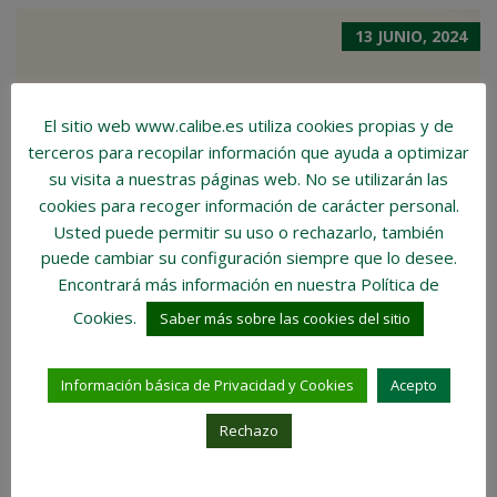
13 JUNIO, 2024
El sitio web www.calibe.es utiliza cookies propias y de
terceros para recopilar información que ayuda a optimizar
su visita a nuestras páginas web.
No se utilizarán las
cookies para recoger información de carácter personal
.
Usted puede permitir su uso o rechazarlo, también
puede cambiar su configuración siempre que lo desee.
Encontrará más información en nuestra Política de
Cookies.
LA NECESIDAD DE VIVIENDA
Saber más sobre las cookies del sitio
SOCIAL
Información básica de Privacidad y Cookies
Acepto
LA VIVIENDA SOCIAL La vivienda social se refiere a
aquellas viviendas promovidas, financiadas y a
Rechazo
menudo, gestionadas por el sector público o
entidades sin ánimo de lucro, con el objetivo de