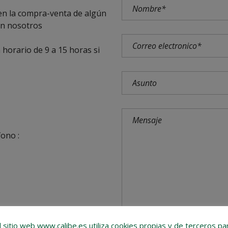
 en la compra-venta de algún
on nosotros
 horario de 9 a 15 horas si
ono :
l sitio web www.calibe.es utiliza cookies propias y de terceros pa