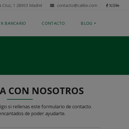
a Cruz, 1 28003 Madrid
contacto@calibe.com
CK BANCARIO
CONTACTO
BLOG
C
O
M
P
R
A
D
A CON NOSOTROS
E
V
I
V
go si rellenas este formulario de contacto.
I
E
ncantados de poder ayudarte.
N
D
A