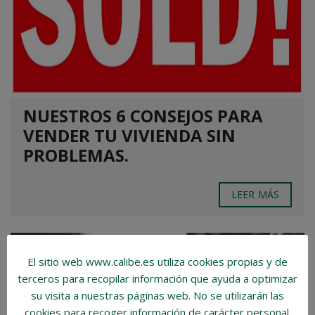
NUESTROS 6 CONSEJOS PARA
VENDER TU VIVIENDA SIN
PROBLEMAS.
LEER MÁS
28 OCTUBRE, 2019
El sitio web www.calibe.es utiliza cookies propias y de
terceros para recopilar información que ayuda a optimizar
su visita a nuestras páginas web.
No se utilizarán las
cookies para recoger información de carácter personal
.