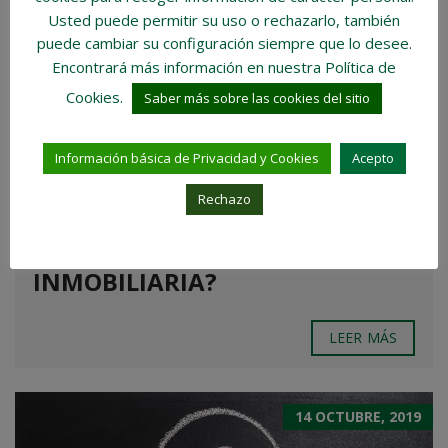
Usted puede permitir su uso o rechazarlo, también
puede cambiar su configuración siempre que lo desee.
Encontrará más información en nuestra Política de
Cookies.
Saber más sobre las cookies del sitio
Información básica de Privacidad y Cookies
Acepto
CALIBE PROFESIONAL O ¿POR
QUÉ HEMOS INCORPORADO UN
Rechazo
SERVICIO ORIENTADO A
PROFESIONALES EN NUESTRA
INMOBILIARIA?
LEER MÁS
14 OCTUBRE, 2019