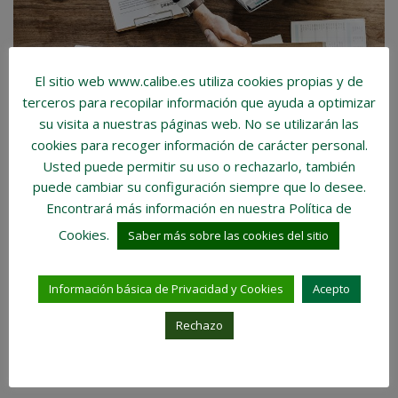
El sitio web www.calibe.es utiliza cookies propias y de
terceros para recopilar información que ayuda a optimizar
su visita a nuestras páginas web.
No se utilizarán las
RAZONES POR LAS QUE UN
cookies para recoger información de carácter personal
.
CONSULTOR INMOBILIARIO ES
Usted puede permitir su uso o rechazarlo, también
puede cambiar su configuración siempre que lo desee.
NECESARIO EN TU VIDA
Encontrará más información en nuestra Política de
Cookies.
Saber más sobre las cookies del sitio
LEER MÁS
Información básica de Privacidad y Cookies
Acepto
1
…
3
4
5
Rechazo
Buscar