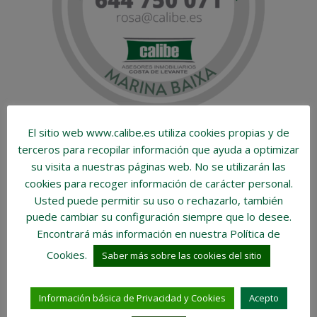
El sitio web www.calibe.es utiliza cookies propias y de
Si necesita vender o alquilar su segunda residencia,
terceros para recopilar información que ayuda a optimizar
confíe en nosotros. Sabemos lo que hacemos y
su visita a nuestras páginas web.
No se utilizarán las
estamos donde nos necesitan.
cookies para recoger información de carácter personal
.
Usted puede permitir su uso o rechazarlo, también
puede cambiar su configuración siempre que lo desee.
Comparte la entrada ¿CÓMO GESTIONAR LA VIVIENDA
Encontrará más información en nuestra Política de
VACACIONAL DESPUÉS DEL VERANO?
Cookies.
Saber más sobre las cookies del sitio
Compártelo en Facebook
Tweetealo
LinkedIn
Envíalo por WhatsApp
Información básica de Privacidad y Cookies
Acepto