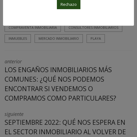
Rechazo
2022
AGENTES INMOBILIARIOS
ALQUILER
ASESORES INMOBILIARIOS
COMPRA VENTA
COMPRAVENTA INMOBILIARIA
CONSULTORES INMOBILIARIOS
INMUEBLES
MERCADO INMOBILIARIO
PLAYA
anterior
LOS ENGAÑOS INMOBILIARIOS MÁS
COMUNES: ¿QUÉ NOS PODEMOS
ENCONTRAR SI VENDEMOS O
COMPRAMOS COMO PARTICULARES?
siguiente
SEPTIEMBRE 2022: QUÉ NOS ESPERA EN
EL SECTOR INMOBILIARIO AL VOLVER DE