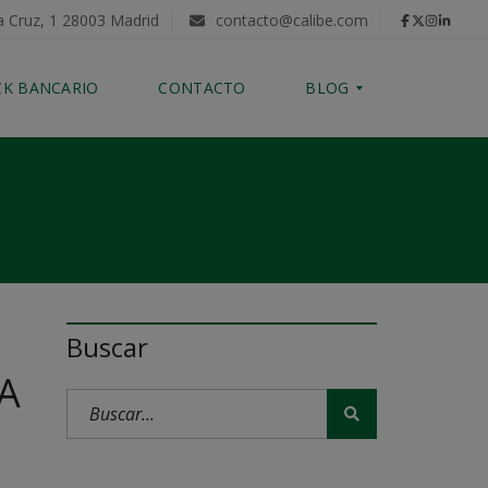
a Cruz, 1 28003 Madrid
contacto@calibe.com
CK BANCARIO
CONTACTO
BLOG
C
O
M
P
R
A
D
E
Buscar
V
I
A
V
I
E
N
D
A