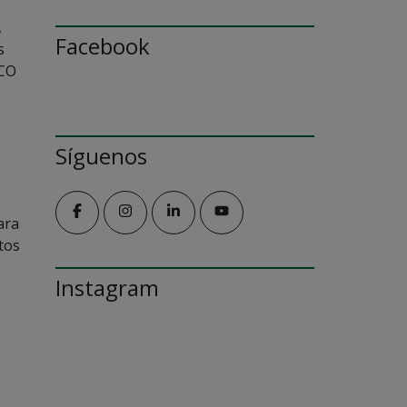
,
Facebook
s
ICO
Síguenos
ara
tos
Instagram