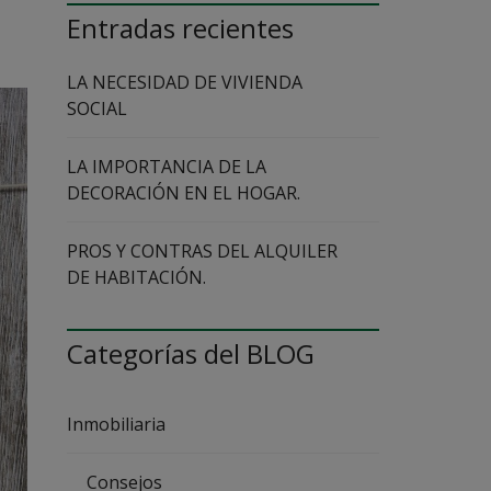
Entradas recientes
I
N
M
LA NECESIDAD DE VIVIENDA
O
B
SOCIAL
I
L
I
LA IMPORTANCIA DE LA
A
DECORACIÓN EN EL HOGAR.
R
I
A
PROS Y CONTRAS DEL ALQUILER
DE HABITACIÓN.
N
U
E
S
Categorías del BLOG
T
R
A
I
Inmobiliaria
N
M
O
B
Consejos