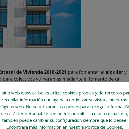
Estatal de Vivienda 2018-2021
para fomentar el
alquiler
y
no para colectivos vulnerables mediante el fomento de un
 nueva construcción, pero también de viviendas rehabilitada
s si su destinatario son jóvenes o, hasta 40 años, si se
l sitio web www.calibe.es utiliza cookies propias y de terceros pa
n discapacidad.
recopilar información que ayuda a optimizar su visita a nuestras
páginas web.
No se utilizarán las cookies para recoger informació
da de hasta el 50% en su alquiler mensual si el alquiler no
de carácter personal
. Usted puede permitir su uso o rechazarlo,
máximo de 900€.
también puede cambiar su configuración siempre que lo desee.
Encontrará más información en nuestra Política de Cookies.