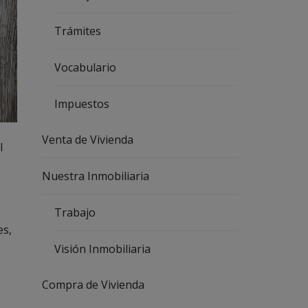
I
L
I
Trámites
A
R
I
Vocabulario
A
V
Impuestos
E
N
T
Venta de Vivienda
A
l
D
E
Nuestra Inmobiliaria
V
I
V
Trabajo
I
E
es,
N
D
Visión Inmobiliaria
A
Compra de Vivienda