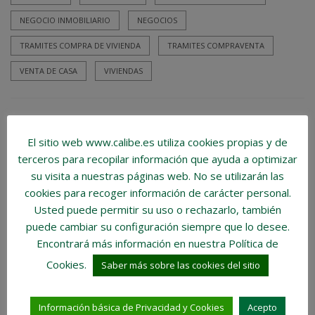
NEGOCIO INMOBILIARIO
NEGOCIOS
TRAMITES COMPRA DE VIVIENDA
TRAMITES COMPRAVENTA
VENTA DE CASA
VIVIENDAS
anterior
CERTIFICADO DE EFICIENCIA ENERGÉTICA.
El sitio web www.calibe.es utiliza cookies propias y de
terceros para recopilar información que ayuda a optimizar
¿QUÉ ES Y PARA QUÉ SIRVE?
su visita a nuestras páginas web.
No se utilizarán las
cookies para recoger información de carácter personal
.
siguiente
Usted puede permitir su uso o rechazarlo, también
LAS VISITAS INMOBILIARIAS Y CÓMO UNA
puede cambiar su configuración siempre que lo desee.
BUENA GESTIÓN DE ESTAS HACE QUE
Encontrará más información en nuestra Política de
“CAMBIE LA PELÍCULA” DE LA VENTA DE
Cookies.
Saber más sobre las cookies del sitio
UN INMUEBLE.
Información básica de Privacidad y Cookies
Acepto