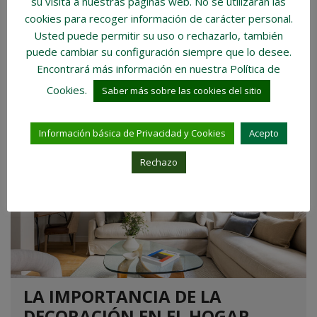
su visita a nuestras páginas web.
No se utilizarán las
proporcionar alojamientos asequibles a...
cookies para recoger información de carácter personal
.
Usted puede permitir su uso o rechazarlo, también
puede cambiar su configuración siempre que lo desee.
LEER MÁS
Encontrará más información en nuestra Política de
Cookies.
Saber más sobre las cookies del sitio
6 JUNIO, 2024
Información básica de Privacidad y Cookies
Acepto
Rechazo
LA IMPORTANCIA DE LA
DECORACIÓN EN EL HOGAR.