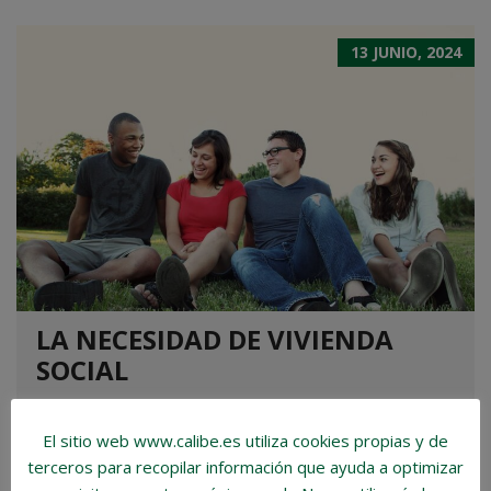
13 JUNIO, 2024
LA NECESIDAD DE VIVIENDA
SOCIAL
LA VIVIENDA SOCIAL La vivienda social se refiere a
aquellas viviendas promovidas, financiadas y a
El sitio web www.calibe.es utiliza cookies propias y de
menudo, gestionadas por el sector público o
terceros para recopilar información que ayuda a optimizar
entidades sin ánimo de lucro, con el objetivo de