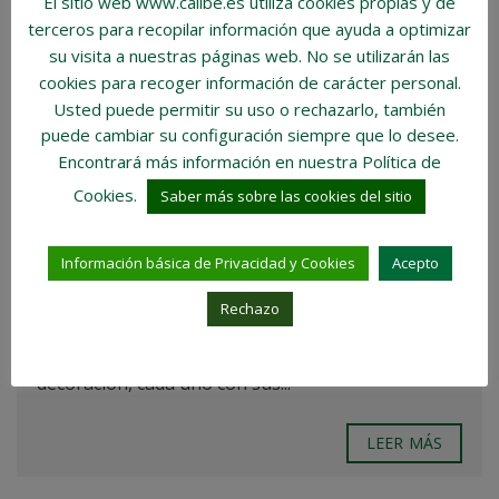
El sitio web www.calibe.es utiliza cookies propias y de
terceros para recopilar información que ayuda a optimizar
su visita a nuestras páginas web.
No se utilizarán las
cookies para recoger información de carácter personal
.
Usted puede permitir su uso o rechazarlo, también
puede cambiar su configuración siempre que lo desee.
Encontrará más información en nuestra Política de
LA IMPORTANCIA DE LA
Cookies.
Saber más sobre las cookies del sitio
DECORACIÓN EN EL HOGAR.
Información básica de Privacidad y Cookies
Acepto
La decoración del hogar es una forma maravillosa
de expresar la personalidad y el estilo propio,
Rechazo
transformando un espacio común en un refugio
único y acogedor. Existen diversos estilos de
decoración, cada uno con sus...
LEER MÁS