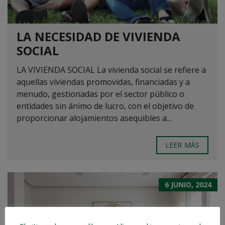
LA NECESIDAD DE VIVIENDA
SOCIAL
LA VIVIENDA SOCIAL La vivienda social se refiere a
aquellas viviendas promovidas, financiadas y a
menudo, gestionadas por el sector público o
entidades sin ánimo de lucro, con el objetivo de
proporcionar alojamientos asequibles a...
LEER MÁS
6 JUNIO, 2024