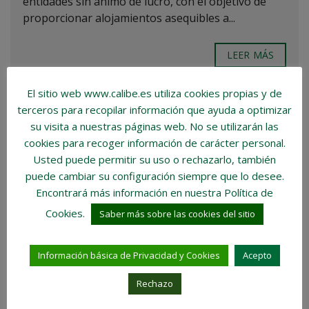
entidades sin ánimo de lucro, con el objetivo de
proporcionar alojamientos asequibles a...
LEER MÁS
El sitio web www.calibe.es utiliza cookies propias y de
terceros para recopilar información que ayuda a optimizar
6 JUNIO, 2024
su visita a nuestras páginas web.
No se utilizarán las
cookies para recoger información de carácter personal
.
Usted puede permitir su uso o rechazarlo, también
puede cambiar su configuración siempre que lo desee.
Encontrará más información en nuestra Política de
Cookies.
Saber más sobre las cookies del sitio
Información básica de Privacidad y Cookies
Acepto
Rechazo
LA IMPORTANCIA DE LA