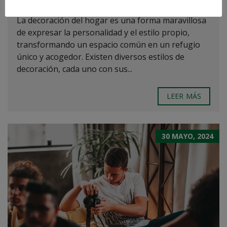
DECORACIÓN EN EL HOGAR.
La decoración del hogar es una forma maravillosa
de expresar la personalidad y el estilo propio,
transformando un espacio común en un refugio
único y acogedor. Existen diversos estilos de
decoración, cada uno con sus...
LEER MÁS
30 MAYO, 2024