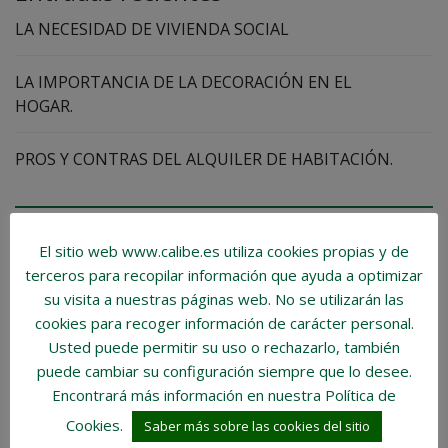
LA NECESIDAD DE VIVIENDA SOCIAL
LA IMPORTANCIA DE LA DECORACIÓN EN EL
HOGAR.
PROS Y CONTRAS DEL ALQUILER DE HABITACIÓN.
Categorías del BLOG
El sitio web www.calibe.es utiliza cookies propias y de
terceros para recopilar información que ayuda a optimizar
Inmobiliaria
su visita a nuestras páginas web.
No se utilizarán las
cookies para recoger información de carácter personal
.
Consejos
Usted puede permitir su uso o rechazarlo, también
puede cambiar su configuración siempre que lo desee.
Trámites
Encontrará más información en nuestra Política de
Cookies.
Saber más sobre las cookies del sitio
Vocabulario