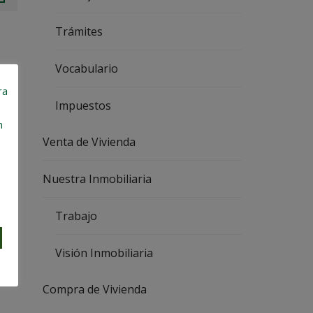
I
L
I
Trámites
A
R
I
Vocabulario
A
ra
V
Impuestos
E
n
N
T
Venta de Vivienda
A
D
E
Nuestra Inmobiliaria
V
I
V
Trabajo
I
E
N
D
Visión Inmobiliaria
A
Compra de Vivienda