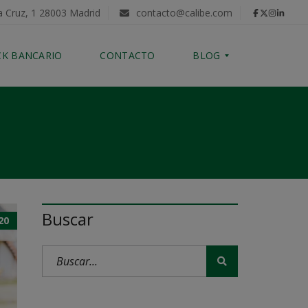
a Cruz, 1 28003 Madrid
contacto@calibe.com
CK BANCARIO
CONTACTO
BLOG
C
O
M
P
R
A
D
E
Buscar
V
20
I
V
I
E
N
D
A