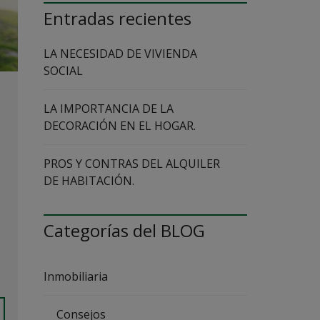
Entradas recientes
I
N
M
LA NECESIDAD DE VIVIENDA
O
B
SOCIAL
I
L
I
LA IMPORTANCIA DE LA
A
DECORACIÓN EN EL HOGAR.
R
I
A
PROS Y CONTRAS DEL ALQUILER
DE HABITACIÓN.
N
U
E
S
Categorías del BLOG
T
R
A
I
Inmobiliaria
N
M
O
B
Consejos