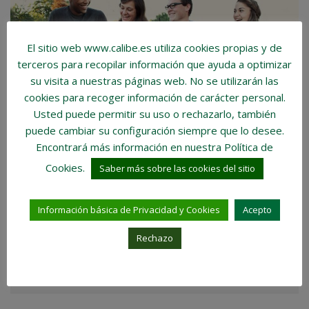
El sitio web www.calibe.es utiliza cookies propias y de
terceros para recopilar información que ayuda a optimizar
su visita a nuestras páginas web.
No se utilizarán las
cookies para recoger información de carácter personal
.
Usted puede permitir su uso o rechazarlo, también
LA NECESIDAD DE VIVIENDA
puede cambiar su configuración siempre que lo desee.
SOCIAL
Encontrará más información en nuestra Política de
Cookies.
LA VIVIENDA SOCIAL La vivienda social se refiere a
Saber más sobre las cookies del sitio
aquellas viviendas promovidas, financiadas y a
menudo, gestionadas por el sector público o
Información básica de Privacidad y Cookies
Acepto
entidades sin ánimo de lucro, con el objetivo de
proporcionar alojamientos asequibles a...
Rechazo
LEER MÁS