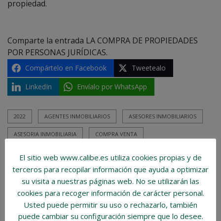
propiedad.
Comparte la entrada LA COMPRA DE PROPIEDADES
POR PERSONAS JURÍDICAS.
Compártelo en Facebook
Tweetealo
LinkedIn
Envíalo por WhatsApp
2022
AGENTES INMOBILIARIOS
ASESORES INMOBILIARIOS
ASESORIA INMOBILIARIA
COMPRA VENTA
COMPRAVENTA INMOBILIARIA
CONSULTORES INMOBILIARIOS
El sitio web www.calibe.es utiliza cookies propias y de
terceros para recopilar información que ayuda a optimizar
INMUEBLES
MERCADO INMOBILIARIO
su visita a nuestras páginas web.
No se utilizarán las
NEGOCIO INMOBILIARIO
PERSONA JURIDICA
cookies para recoger información de carácter personal
.
Usted puede permitir su uso o rechazarlo, también
TRAMITES COMPRA DE VIVIENDA
VENTA DE CASA
puede cambiar su configuración siempre que lo desee.