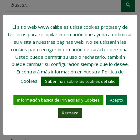
El sitio web www.calibe.es utiliza cookies propias y de
Entradas recientes
terceros para recopilar información que ayuda a optimizar
su visita a nuestras páginas web.
No se utilizarán las
LA NECESIDAD DE VIVIENDA SOCIAL
cookies para recoger información de carácter personal
.
Usted puede permitir su uso o rechazarlo, también
LA IMPORTANCIA DE LA DECORACIÓN EN EL
puede cambiar su configuración siempre que lo desee.
HOGAR.
Encontrará más información en nuestra Política de
Cookies.
Saber más sobre las cookies del sitio
PROS Y CONTRAS DEL ALQUILER DE HABITACIÓN.
Información básica de Privacidad y Cookies
Acepto
Categorías del BLOG
Rechazo
Inmobiliaria