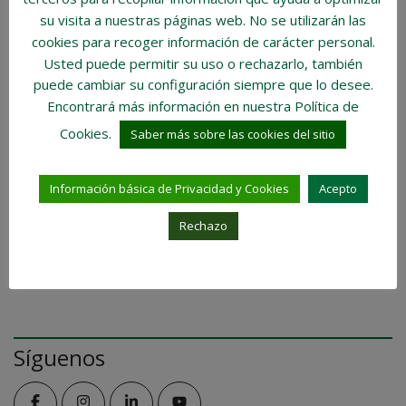
su visita a nuestras páginas web.
No se utilizarán las
Nuestra Inmobiliaria
cookies para recoger información de carácter personal
.
Usted puede permitir su uso o rechazarlo, también
puede cambiar su configuración siempre que lo desee.
Trabajo
Encontrará más información en nuestra Política de
Cookies.
Visión Inmobiliaria
Saber más sobre las cookies del sitio
Compra de Vivienda
Información básica de Privacidad y Cookies
Acepto
Rechazo
Facebook
Síguenos