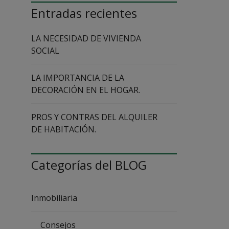
Entradas recientes
I
N
M
LA NECESIDAD DE VIVIENDA
O
B
SOCIAL
I
L
I
LA IMPORTANCIA DE LA
A
DECORACIÓN EN EL HOGAR.
R
I
A
PROS Y CONTRAS DEL ALQUILER
DE HABITACIÓN.
N
U
E
S
Categorías del BLOG
T
R
A
I
Inmobiliaria
N
M
O
B
Consejos