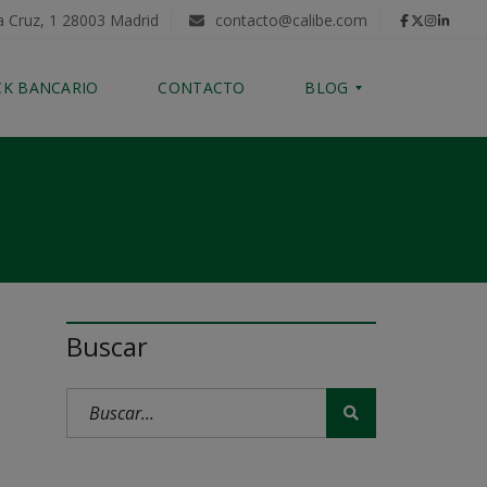
a Cruz, 1 28003 Madrid
contacto@calibe.com
CK BANCARIO
CONTACTO
BLOG
C
O
M
P
R
A
D
E
Buscar
V
I
V
I
E
N
D
A