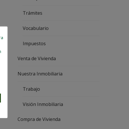
I
L
I
Trámites
A
R
I
Vocabulario
A
ra
V
Impuestos
E
n
N
T
Venta de Vivienda
A
D
E
Nuestra Inmobiliaria
V
I
V
Trabajo
I
E
N
D
Visión Inmobiliaria
A
Compra de Vivienda