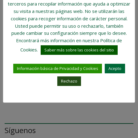
terceros para recopilar información que ayuda a optimizar
Venta de Vivienda
su visita a nuestras páginas web.
No se utilizarán las
cookies para recoger información de carácter personal
.
Nuestra Inmobiliaria
Usted puede permitir su uso o rechazarlo, también
puede cambiar su configuración siempre que lo desee.
Trabajo
Encontrará más información en nuestra Política de
Cookies.
Saber más sobre las cookies del sitio
Visión Inmobiliaria
Información básica de Privacidad y Cookies
Acepto
Compra de Vivienda
Rechazo
Facebook
Síguenos