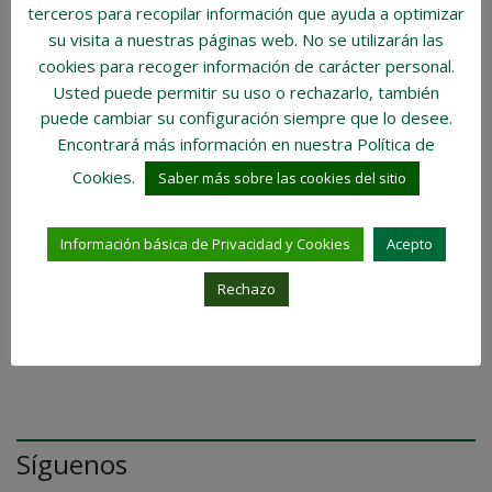
terceros para recopilar información que ayuda a optimizar
Venta de Vivienda
su visita a nuestras páginas web.
No se utilizarán las
cookies para recoger información de carácter personal
.
Nuestra Inmobiliaria
Usted puede permitir su uso o rechazarlo, también
puede cambiar su configuración siempre que lo desee.
Trabajo
Encontrará más información en nuestra Política de
Cookies.
Saber más sobre las cookies del sitio
Visión Inmobiliaria
Información básica de Privacidad y Cookies
Acepto
Compra de Vivienda
Rechazo
Facebook
Síguenos