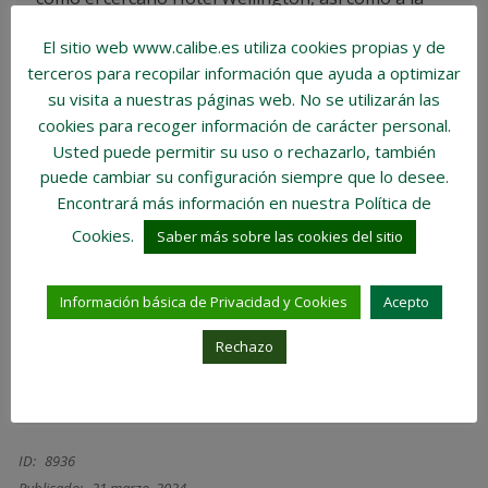
calle Jorge Juan, con los restaurantes más de moda
El sitio web www.calibe.es utiliza cookies propias y de
de la ciudad (Amazónico, El Paraguas, Lobito
terceros para recopilar información que ayuda a optimizar
de Mar…).
su visita a nuestras páginas web.
No se utilizarán las
cookies para recoger información de carácter personal
.
Usted puede permitir su uso o rechazarlo, también
Su excelente distribución, su inmejorable ubicación
puede cambiar su configuración siempre que lo desee.
y sus magníficas calidades hacen de este inmueble
Encontrará más información en nuestra Política de
una OPORTUNIDAD ÚNICA.
Cookies.
Saber más sobre las cookies del sitio
Información básica de Privacidad y Cookies
Acepto
Comparte la entrada PISO EN CALLE VELAZQUEZ.
Compártelo en Facebook
Tweetealo
Rechazo
LinkedIn
Envíalo por WhatsApp
ID:
8936