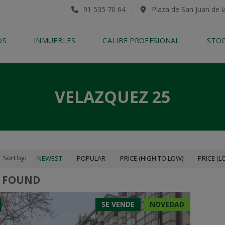
91 535 70 64
Plaza de San Juan de l
OS
INMUEBLES
CALIBE PROFESIONAL
STO
VELAZQUEZ 25
Sort by:
NEWEST
POPULAR
PRICE (HIGH TO LOW)
PRICE (L
1 FOUND
SE VENDE
NOVEDAD