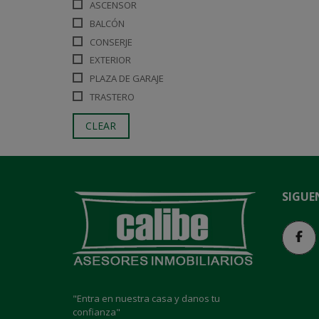
ASCENSOR
BALCÓN
CONSERJE
EXTERIOR
PLAZA DE GARAJE
TRASTERO
CLEAR
SIGUE
"Entra en nuestra casa y danos tu
confianza"