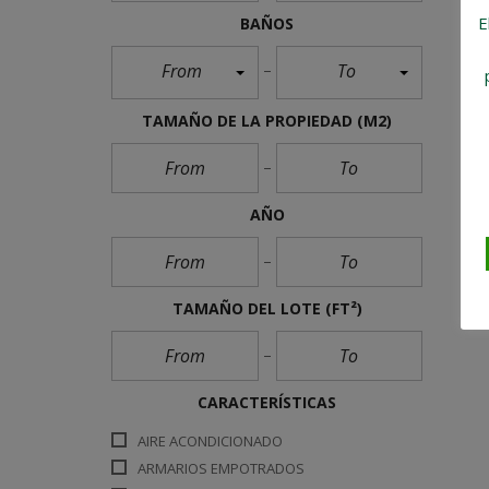
E
BAÑOS
From
To
TAMAÑO DE LA PROPIEDAD
(M2)
AÑO
TAMAÑO DEL LOTE
(FT²)
CARACTERÍSTICAS
AIRE ACONDICIONADO
ARMARIOS EMPOTRADOS