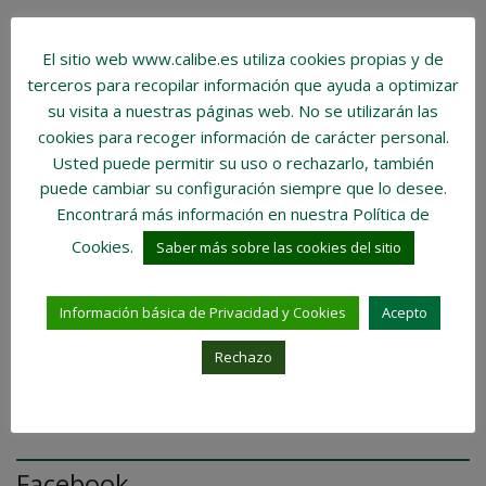
Vocabulario
El sitio web www.calibe.es utiliza cookies propias y de
terceros para recopilar información que ayuda a optimizar
Impuestos
su visita a nuestras páginas web.
No se utilizarán las
cookies para recoger información de carácter personal
.
Venta de Vivienda
Usted puede permitir su uso o rechazarlo, también
puede cambiar su configuración siempre que lo desee.
Encontrará más información en nuestra Política de
Nuestra Inmobiliaria
Cookies.
Saber más sobre las cookies del sitio
Trabajo
Información básica de Privacidad y Cookies
Acepto
Visión Inmobiliaria
Rechazo
Compra de Vivienda
Facebook