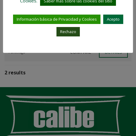
Cookies.
Saber más sobre las cookies del sitio
Extraordinario local en Francisco
Silvela
Información básica de Privacidad y Cookies
Acepto
€2.980.000
Rechazo
Tamaño de la propiedad:
896 m2
COMPARE
DETAILS
7 años ago
2 results