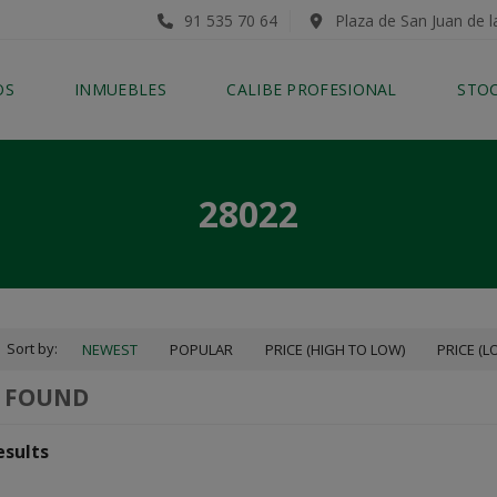
91 535 70 64
Plaza de San Juan de l
OS
INMUEBLES
CALIBE PROFESIONAL
STO
28022
Sort by:
NEWEST
POPULAR
PRICE (HIGH TO LOW)
PRICE (L
0 FOUND
esults