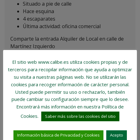
Situado a pie de calle
Hace esquina
4 escaparates
Última actividad: oficina comercial
Comparte la entrada Alquiler de Local en calle de
Martínez Izquierdo
Compártelo en Facebook
Tweetealo
El sitio web www.calibe.es utiliza cookies propias y de
LinkedIn
Envíalo por WhatsApp
terceros para recopilar información que ayuda a optimizar
su visita a nuestras páginas web.
No se utilizarán las
cookies para recoger información de carácter personal
.
ID:
8110
Usted puede permitir su uso o rechazarlo, también
Publicado:
26 julio, 2023
puede cambiar su configuración siempre que lo desee.
Última actualización:
28 febrero, 2025
Encontrará más información en nuestra Política de
Puntos de vista:
345
Cookies.
Saber más sobre las cookies del sitio
Contacta con nuestro equipo
Información básica de Privacidad y Cookies
Acepto