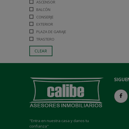
ASCENSOR
BALCÓN
CONSERJE
EXTERIOR
PLAZA DE GARAJE
TRASTERO
CLEAR
SIGUE
"Entra en nuestra casa y danos tu
confianza"