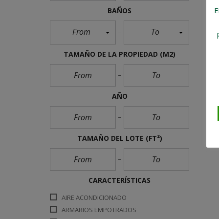
E
BAÑOS
From
To
TAMAÑO DE LA PROPIEDAD
(M2)
AÑO
TAMAÑO DEL LOTE
(FT²)
CARACTERÍSTICAS
AIRE ACONDICIONADO
ARMARIOS EMPOTRADOS