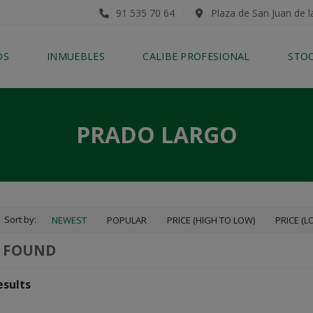
91 535 70 64
Plaza de San Juan de l
OS
INMUEBLES
CALIBE PROFESIONAL
STO
PRADO LARGO
Sort by:
NEWEST
POPULAR
PRICE (HIGH TO LOW)
PRICE (L
0 FOUND
esults