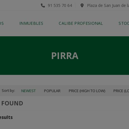
91 535 70 64
Plaza de San Juan de l
OS
INMUEBLES
CALIBE PROFESIONAL
STO
PIRRA
Sort by:
NEWEST
POPULAR
PRICE (HIGH TO LOW)
PRICE (L
0 FOUND
esults