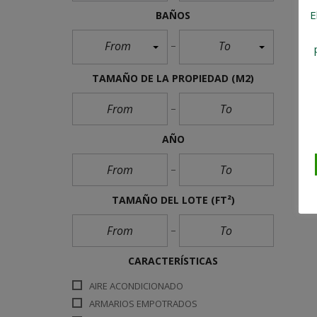
E
BAÑOS
From
To
TAMAÑO DE LA PROPIEDAD
(M2)
AÑO
TAMAÑO DEL LOTE
(FT²)
CARACTERÍSTICAS
AIRE ACONDICIONADO
ARMARIOS EMPOTRADOS