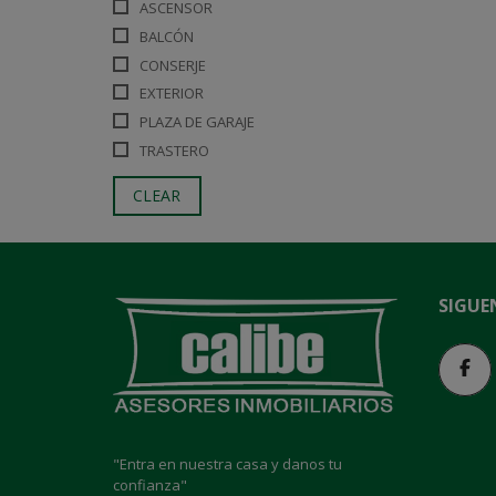
ASCENSOR
BALCÓN
CONSERJE
EXTERIOR
PLAZA DE GARAJE
TRASTERO
CLEAR
SIGUE
"Entra en nuestra casa y danos tu
confianza"