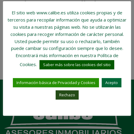
Local en venta en Calle de Goya,
Barrio de Salamanca, Madrid
El sitio web www.calibe.es utiliza cookies propias y de
terceros para recopilar información que ayuda a optimizar
€1.600.000
su visita a nuestras páginas web.
No se utilizarán las
Habitaciones:
4
Baños:
2
cookies para recoger información de carácter personal
.
Tamaño de la propiedad:
94 m2
Usted puede permitir su uso o rechazarlo, también
COMPARE
DETAILS
3 años ago
puede cambiar su configuración siempre que lo desee.
Encontrará más información en nuestra Política de
Cookies.
1 results
Saber más sobre las cookies del sitio
Información básica de Privacidad y Cookies
Acepto
Rechazo