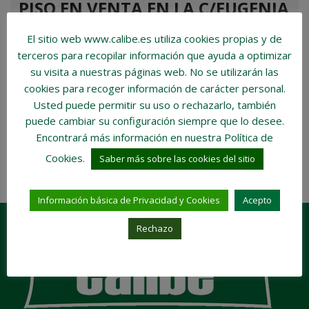
PISO EN VENTA EN LA C/EUGENIA
DE MONTIJO - CARABANCHEL
El sitio web www.calibe.es utiliza cookies propias y de
€285.000
terceros para recopilar información que ayuda a optimizar
Habitaciones:
2
Baños:
2
su visita a nuestras páginas web.
No se utilizarán las
cookies para recoger información de carácter personal
.
Tamaño de la propiedad:
92 m2
Usted puede permitir su uso o rechazarlo, también
puede cambiar su configuración siempre que lo desee.
COMPARE
DETAILS
4 años ago
Encontrará más información en nuestra Política de
Cookies.
Saber más sobre las cookies del sitio
1 results
Información básica de Privacidad y Cookies
Acepto
Rechazo