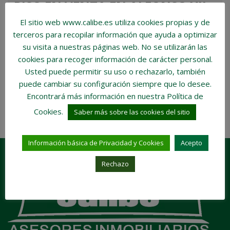
PISO EN VENTA EN ALFONSO XII
El sitio web www.calibe.es utiliza cookies propias y de
€5.500.000
terceros para recopilar información que ayuda a optimizar
Habitaciones:
4
Baños:
4 + aseo
su visita a nuestras páginas web.
No se utilizarán las
Tamaño de la propiedad:
264 m2
cookies para recoger información de carácter personal
.
Usted puede permitir su uso o rechazarlo, también
COMPARE
DETAILS
3 años ago
puede cambiar su configuración siempre que lo desee.
Encontrará más información en nuestra Política de
Cookies.
Saber más sobre las cookies del sitio
1 results
Información básica de Privacidad y Cookies
Acepto
Rechazo