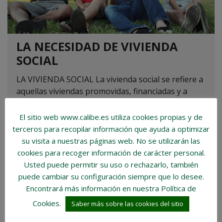
LA NECESIDAD DE VIVIENDA
SOCIAL
LA VIVIENDA SOCIAL La vivienda social se refiere a
aquellas viviendas promovidas, financiadas y a
menudo, gestionadas por el sector público o
entidades sin ánimo de lucro, con el objetivo de
El sitio web www.calibe.es utiliza cookies propias y de
proporcionar alojamientos asequibles a...
terceros para recopilar información que ayuda a optimizar
su visita a nuestras páginas web.
No se utilizarán las
cookies para recoger información de carácter personal
.
LEER MÁS
Usted puede permitir su uso o rechazarlo, también
puede cambiar su configuración siempre que lo desee.
Encontrará más información en nuestra Política de
6 JUNIO, 2024
Cookies.
Saber más sobre las cookies del sitio