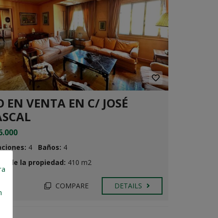
I
N
M
O
B
I
L
I
A
R
I
O EN VENTA EN C/ JOSÉ
A
ASCAL
N
6.000
U
E
aciones:
4
Baños:
4
S
T
o de la propiedad:
410 m2
R
ra
A
I
COMPARE
DETAILS
go
N
n
M
O
B