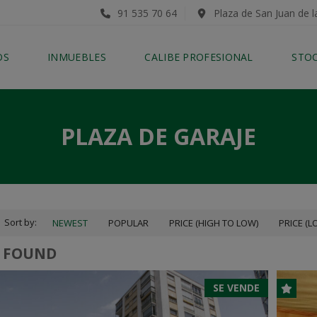
91 535 70 64
Plaza de San Juan de l
OS
INMUEBLES
CALIBE PROFESIONAL
STO
PLAZA DE GARAJE
Sort by:
NEWEST
POPULAR
PRICE (HIGH TO LOW)
PRICE (L
2 FOUND
SE VENDE