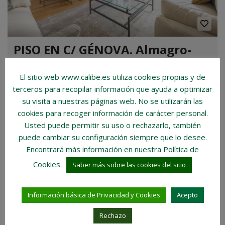
PISO EN C/ GÉNOVA. Almagro-
Chamberí.
El sitio web www.calibe.es utiliza cookies propias y de
€3.650.000
terceros para recopilar información que ayuda a optimizar
Habitaciones:
4
Baños:
5
su visita a nuestras páginas web.
No se utilizarán las
Tamaño de la propiedad:
304 m2
cookies para recoger información de carácter personal
.
COMPARE
DETAILS
3 años ago
Usted puede permitir su uso o rechazarlo, también
puede cambiar su configuración siempre que lo desee.
Encontrará más información en nuestra Política de
NO DISPONIBLE
Cookies.
Saber más sobre las cookies del sitio
Información básica de Privacidad y Cookies
Acepto
Rechazo