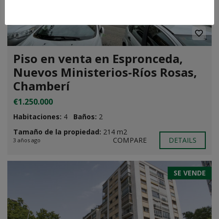
Piso en venta en Espronceda,
Nuevos Ministerios-Ríos Rosas,
Chamberí
€1.250.000
Habitaciones:
4
Baños:
2
Tamaño de la propiedad:
214 m2
COMPARE
DETAILS
3 años ago
SE VENDE