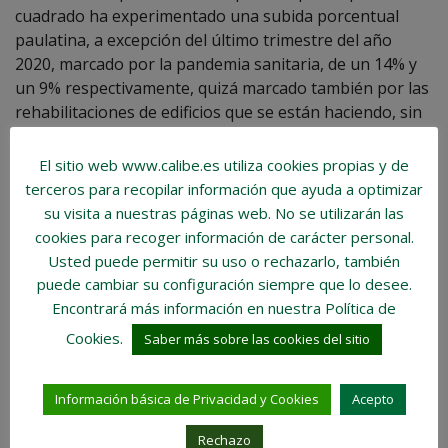
cuadrado ha experimentado una subida porcentual
paulatina, a excepción del último trimestre del año
2020, marcado por la pandemia sanitaria, de un 14% y
un 9% respectivamente, quizá marcado también por las
rehabilitaciones de edificios que se están haciendo, sin
reparar en gastos, o por el aumento de oficinas
exclusivas y apertura de locales de ocio y restauración.
El sitio web www.calibe.es utiliza cookies propias y de
terceros para recopilar información que ayuda a optimizar
Aun así, las viviendas en venta de menos de 100 metros
su visita a nuestras páginas web.
No se utilizarán las
son las que han notado un descenso de casi un 3%
cookies para recoger información de carácter personal
.
respecto al año pasado, pero, pese a la subida del
Usted puede permitir su uso o rechazarlo, también
Euribor, en el último mes han reflejado un pequeño
puede cambiar su configuración siempre que lo desee.
repunte en el precio. Curiosamente, en el caso de las
Encontrará más información en nuestra Política de
viviendas de mayor superficie, el comportamiento ha
Cookies.
Saber más sobre las cookies del sitio
sido el inverso y los porcentajes de subida y bajada,
más marcados, siendo un 5% y un casi 3%,
respectivamente.
Información básica de Privacidad y Cookies
Acepto
El alquiler si está experimentando una subida y, aunque
Rechazo