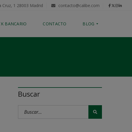
a Cruz, 1 28003 Madrid
contacto@calibe.com
CK BANCARIO
CONTACTO
BLOG
C
O
M
P
R
A
D
E
Buscar
V
I
V
I
E
N
D
A