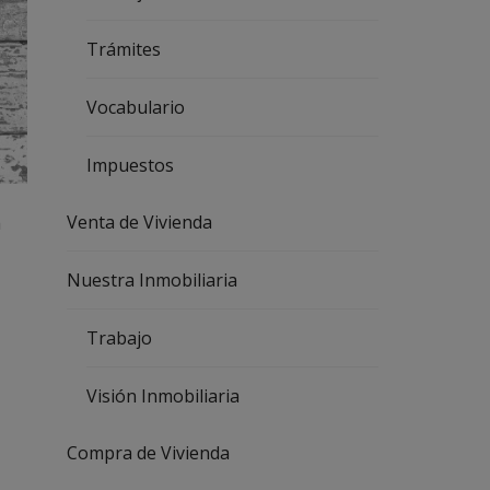
I
L
I
Trámites
A
R
I
Vocabulario
A
V
Impuestos
E
N
T
Venta de Vivienda
a
A
D
E
Nuestra Inmobiliaria
V
I
V
Trabajo
I
E
N
D
Visión Inmobiliaria
A
Compra de Vivienda