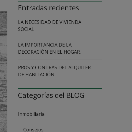
Entradas recientes
I
N
M
LA NECESIDAD DE VIVIENDA
O
B
SOCIAL
I
L
I
LA IMPORTANCIA DE LA
A
DECORACIÓN EN EL HOGAR.
R
I
A
PROS Y CONTRAS DEL ALQUILER
DE HABITACIÓN.
N
U
E
S
Categorías del BLOG
T
R
A
I
Inmobiliaria
N
M
O
B
Consejos