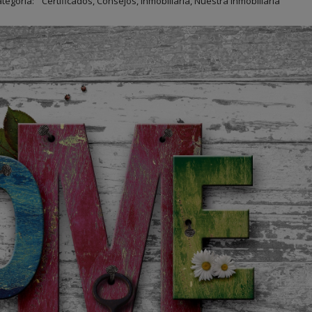
tegoría:
Certificados
,
Consejos
,
Inmobiliaria
,
Nuestra Inmobiliaria